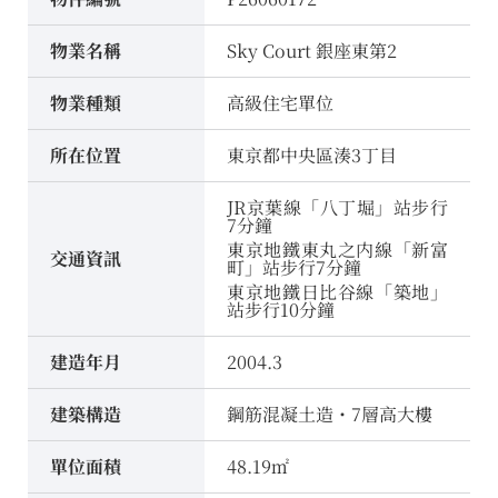
物業名稱
Sky Court 銀座東第2
物業種類
高級住宅單位
所在位置
東京都中央區湊3丁目
JR京葉線「八丁堀」站步行
7分鐘
東京地鐵東丸之内線「新富
交通資訊
町」站步行7分鐘
東京地鐵日比谷線「築地」
站步行10分鐘
建造年月
2004.3
建築構造
鋼筋混凝土造・7層高大樓
單位面積
48.19㎡