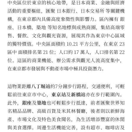
中央區位於東京的核心地帶，是日本商業、金融與經濟
活動的重要樞紐，匯聚 日本銀行、日本交易所 等關鍵機
構，在東京都內具備高度象徵性與影響力。區內擁有 銀
座、日本橋、築地 等知名地標與成熟商圈，集結高端零
售、餐飲、文化與觀光資源，展現其作為東京中心區域
的獨特價值。中央區面積約 10.21 平方公里，在東京 23
區中 面積排名第 21 位；人口約 17 萬人，人口排名第 22
位。這區的商業機能、辦公需求與觀光人流高度集中，
在東京都市發展與不動產市場中極具投資潛力。
這物業距離
八丁堀站
約7分鐘步行路程，交通便利，可輕
鬆前往東京市中心，
東京站
及
新橋站
亦在步行範圍內。
此外，
銀座
及
築地
也可輕鬆步行抵達，前者匯聚世界知
名精品品牌、高級百貨及米其林餐廳，後者則以新鮮海
產、市場文化及特色美食聞名，為生活增添豐富的休閒
與美食選擇。周邊生活機能完善，設有超市、咖啡店及